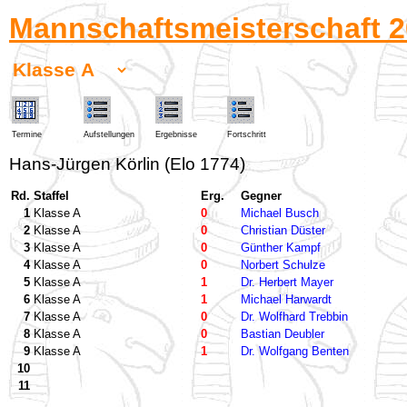
Mannschaftsmeisterschaft 2
Termine
Aufstellungen
Ergebnisse
Fortschritt
Hans-Jürgen Körlin (Elo 1774)
Rd.
Staffel
Erg.
Gegner
1
Klasse A
0
Michael Busch
2
Klasse A
0
Christian Düster
3
Klasse A
0
Günther Kampf
4
Klasse A
0
Norbert Schulze
5
Klasse A
1
Dr. Herbert Mayer
6
Klasse A
1
Michael Harwardt
7
Klasse A
0
Dr. Wolfhard Trebbin
8
Klasse A
0
Bastian Deubler
9
Klasse A
1
Dr. Wolfgang Benten
10
11